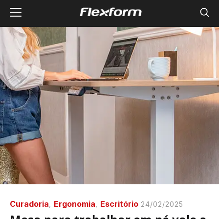
Curadoria
Ergonomia
Escritório
,
,
24/02/2025