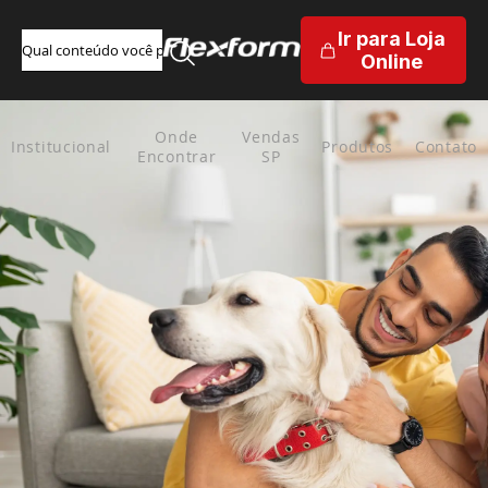
Ir para Loja
Online
Onde
Vendas
Institucional
Produtos
Contato
Encontrar
SP