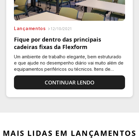
Lançamentos
12/10/2021
Fique por dentro das principais
cadeiras fixas da Flexform
Um ambiente de trabalho elegante, bem estruturado
e que ajude no desempenho diário vai muito além de
equipamentos periféricos ou técnicos. Itens de
decoração e móveis, como as cadeiras, são
fundamentais nesse aspecto. Assim, é preciso…
CONTINUAR LENDO
MAIS LIDAS EM LANÇAMENTOS