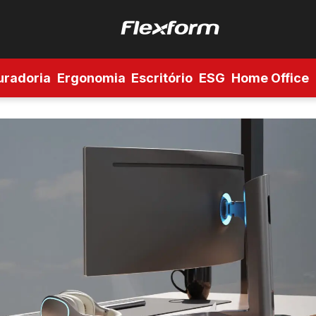
uradoria
Ergonomia
Escritório
ESG
Home Office