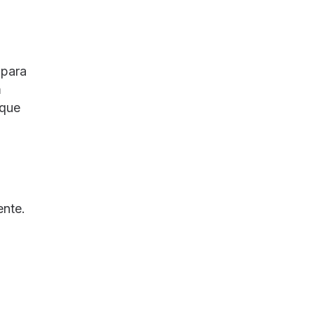
 para
m
 que
ente.