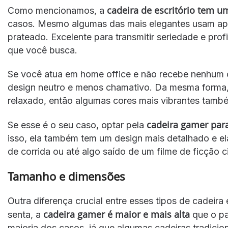
cadeira de escritório tem 
Como mencionamos, a
casos. Mesmo algumas das mais elegantes usam ap
prateado. Excelente para transmitir seriedade e pro
que você busca.
Se você atua em home office e não recebe nenhum c
design neutro e menos chamativo. Da mesma forma, s
relaxado, então algumas cores mais vibrantes també
cadeira gamer para
Se esse é o seu caso, optar pela
isso, ela também tem um design mais detalhado e el
de corrida ou até algo saído de um filme de ficção ci
Tamanho e dimensões
Outra diferença crucial entre esses tipos de cadei
cadeira gamer é maior e mais alta
senta, a
que o pa
maioria dos casos, já que algumas cadeiras tradicio