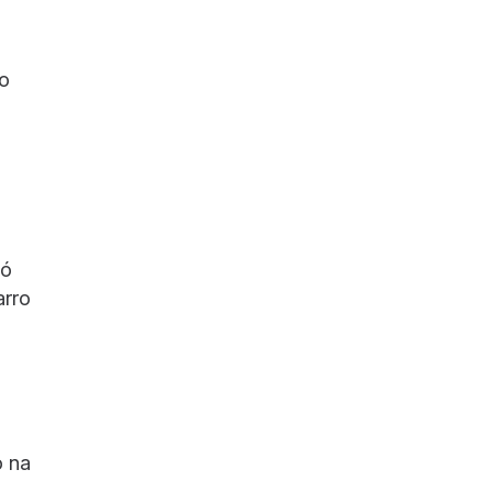
 o
só
arro
o na