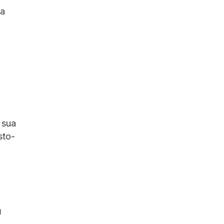
ua
 sua
sto-
u