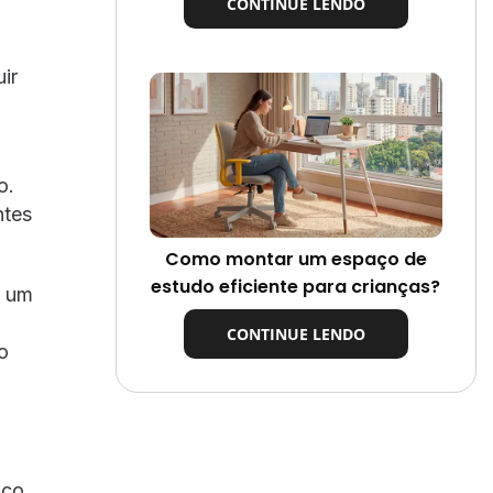
CONTINUE LENDO
ir
o.
ntes
Como montar um espaço de
estudo eficiente para crianças?
é um
CONTINUE LENDO
o
aço.