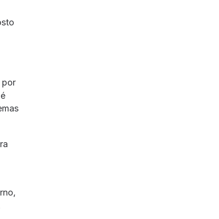
osto
 por
 é
lemas
ra
rno,
.