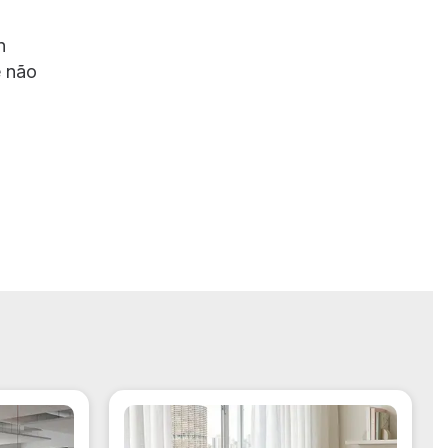
n
e não