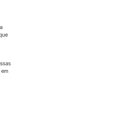
ia
 que
Essas
r em