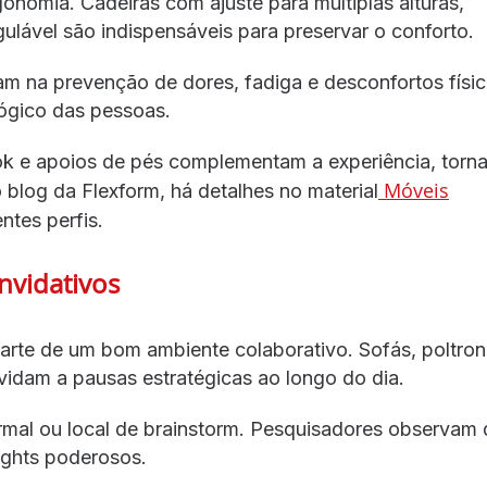
onomia. Cadeiras com ajuste para múltiplas alturas,
gulável são indispensáveis para preservar o conforto.
am na prevenção de dores, fadiga e desconfortos físic
lógico das pessoas.
ok e apoios de pés complementam a experiência, torn
Móveis
 blog da Flexform, há detalhes no material
tes perfis.
nvidativos
te de um bom ambiente colaborativo. Sofás, poltron
idam a pausas estratégicas ao longo do dia.
mal ou local de brainstorm. Pesquisadores observam
ights poderosos.