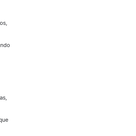
os,
ando
as,
 que