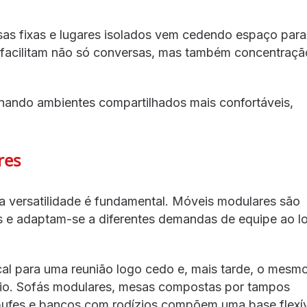
sas fixas e lugares isolados vem cedendo espaço para
e facilitam não só conversas, mas também concentraçã
ornando ambientes compartilhados mais confortáveis,
res
 a versatilidade é fundamental. Móveis modulares são
s e adaptam-se a diferentes demandas de equipe ao l
al para uma reunião logo cedo e, mais tarde, o mesm
êncio. Sofás modulares, mesas compostas por tampos
 pufes e bancos com rodízios compõem uma base flexí