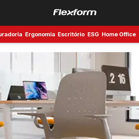
uradoria
Ergonomia
Escritório
ESG
Home Office