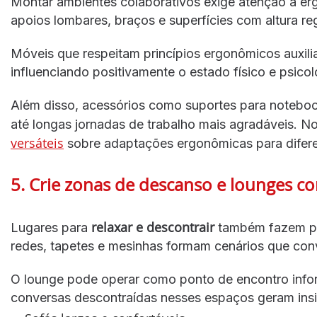
Montar ambientes colaborativos exige atenção à erg
apoios lombares, braços e superfícies com altura re
Móveis que respeitam princípios ergonômicos auxili
influenciando positivamente o estado físico e psico
Além disso, acessórios como suportes para notebo
até longas jornadas de trabalho mais agradáveis. No
versáteis
sobre adaptações ergonômicas para diferen
5. Crie zonas de descanso e lounges co
relaxar e descontrair
Lugares para
também fazem par
redes, tapetes e mesinhas formam cenários que conv
O lounge pode operar como ponto de encontro infor
conversas descontraídas nesses espaços geram ins